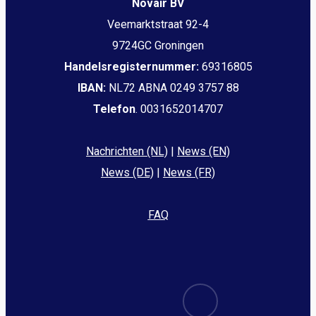
Novair BV
Veemarktstraat 92-4
9724GC Groningen
Handelsregisternummer:
69316805
IBAN:
NL72 ABNA 0249 3757 88
Telefon
. 0031652014707
Nachrichten (NL)
|
News (EN)
News (DE)
|
News (FR)
FAQ
email