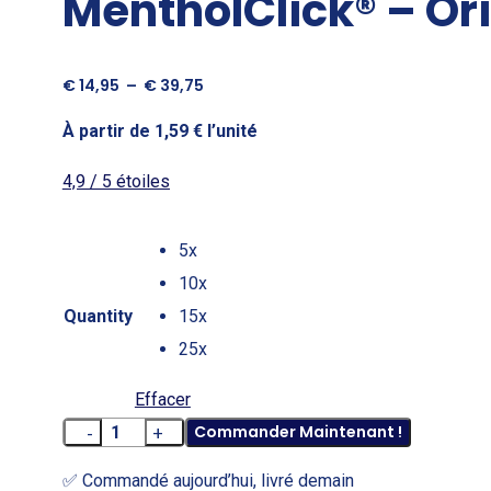
MentholClick® – Or
Plage
€
14,95
–
€
39,75
de
À partir de 1,59 € l’unité
prix :
€ 14,95
à
4,9 / 5 étoiles
€ 39,75
5x
10x
Quantity
15x
25x
Effacer
Commander Maintenant !
quantité
de
✅ Commandé aujourd’hui, livré demain