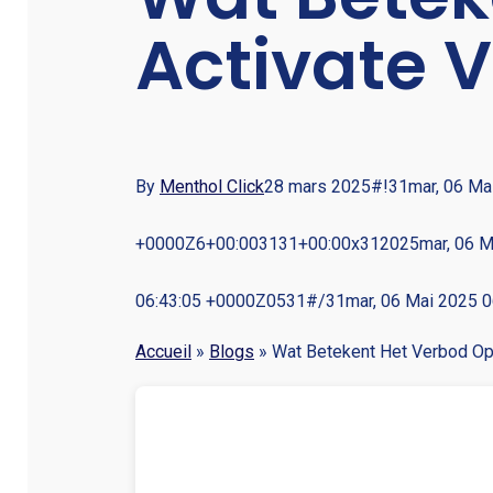
Activate 
By
Menthol Click
28 mars 2025
#!31mar, 06 Ma
+0000Z6+00:003131+00:00x312025mar, 06 Ma
06:43:05 +0000Z0531#/31mar, 06 Mai 2025 
Accueil
»
Blogs
»
Wat Betekent Het Verbod Op