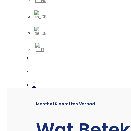
search
account
Menthol Sigaretten Verbod
Wat Betek