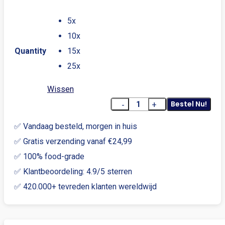
5x
10x
Quantity
15x
25x
Wissen
Bestel Nu!
MentholClick®
-
✅ Vandaag besteld, morgen in huis
Original
✅ Gratis verzending vanaf €24,99
Menthol
✅ 100% food-grade
Activate
✅ Klantbeoordeling: 4.9/5 sterren
aantal
✅ 420.000+ tevreden klanten wereldwijd