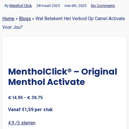
By
Menthol Click
28 maart 2025
mei 6th, 2025
No Comments
Home
»
Blogs
»
Wat Betekent Het Verbod Op Camel Activate
Voor Jou?
MentholClick® – Original
Menthol Activate
Prijsklasse:
€
14,95
-
€
39,75
€ 14,95
Vanaf €1,59 per stuk
tot
€ 39,75
4.9 /5 sterren