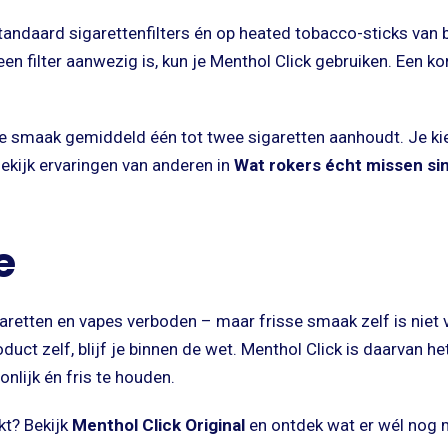
tandaard sigarettenfilters én op heated tobacco-sticks van 
 een filter aanwezig is, kun je Menthol Click gebruiken. Een 
e smaak gemiddeld één tot twee sigaretten aanhoudt. Je ki
Bekijk ervaringen van anderen in
Wat rokers écht missen si
e
garetten en vapes verboden – maar frisse smaak zelf is niet
uct zelf, blijf je binnen de wet. Menthol Click is daarvan h
lijk én fris te houden.
kt? Bekijk
Menthol Click Original
en ontdek wat er wél nog 