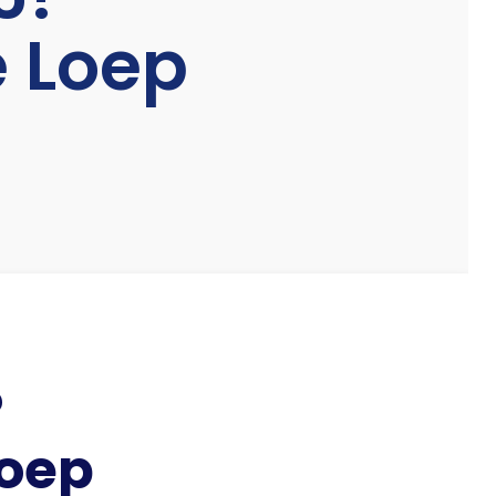
 Loep
?
loep