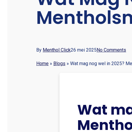
Menthols
By
Menthol Click
26 mei 2025
No Comments
Home
»
Blogs
»
Wat mag nog wel in 2025? Me
Wat ma
Mentho