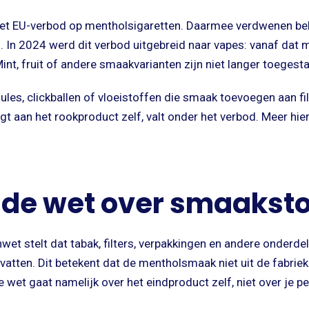
et EU-verbod op mentholsigaretten. Daarmee verdwenen be
n. In 2024 werd dit verbod uitgebreid naar vapes: vanaf da
nt, fruit of andere smaakvarianten zijn niet langer toegest
les, clickballen of vloeistoffen die smaak toevoegen aan filt
t aan het rookproduct zelf, valt onder het verbod. Meer hier
 de wet over smaaksto
et stelt dat tabak, filters, verpakkingen en andere onderde
tten. Dit betekent dat de mentholsmaak niet uit de fabrie
 wet gaat namelijk over het eindproduct zelf, niet over je p