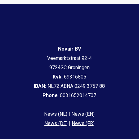
Novair BV
Veemarktstraat 92-4
9724GC Groningen
Kvk:
69316805
IBAN:
NL72 ABNA 0249 3757 88
Phone
. 0031652014707
News (NL)
|
News (EN)
News (DE)
|
News (FR)