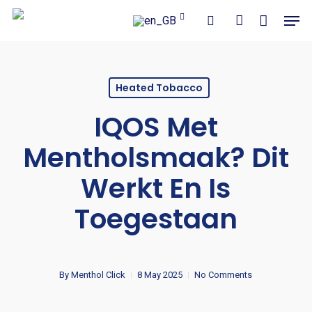
Close
Cart
Skip
Men
Cart
to
search
account
main
content
Heated Tobacco
IQOS Met
Mentholsmaak? Dit
Werkt En Is
Toegestaan
By
Menthol Click
8 May 2025
No Comments