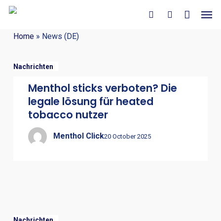
Close
Cart
Skip
Men
Cart
to
search
account
main
Home
»
News (DE)
content
Nachrichten
Menthol sticks verboten? Die
legale lösung für heated
tobacco nutzer
Menthol Click
20 October 2025
Nachrichten