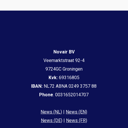
Novair BV
Veemarktstraat 92-4
9724GC Groningen
Kvk:
69316805
IBAN:
NL72 ABNA 0249 3757 88
Phone
. 0031652014707
News (NL)
|
News (EN)
News (DE)
|
News (FR)