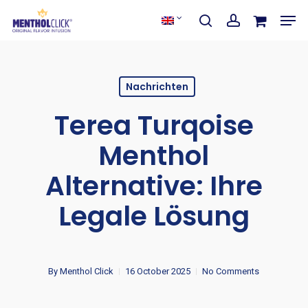
Skip
Men
to
Cart
search
account
Close
Cart
Close
main
Menu
content
Nachrichten
Terea Turqoise
Menthol
Alternative: Ihre
Legale Lösung
By
Menthol Click
16 October 2025
No Comments