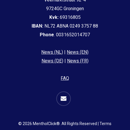
9724GC Groningen
Kvk:
69316805
IBAN:
NL72 ABNA 0249 3757 88
Phone
. 0031652014707
News (NL)
|
News (EN)
News (DE)
|
News (FR)
FAQ
email
© 2026 MentholClick®. All Rights Reserved |
Terms