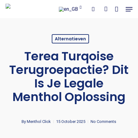
Close
Cart
Skip
Men
Cart
to
search
account
main
content
Alternatieven
Terea Turqoise
Terugroepactie? Dit
Is Je Legale
Menthol Oplossing
By
Menthol Click
15 October 2025
No Comments