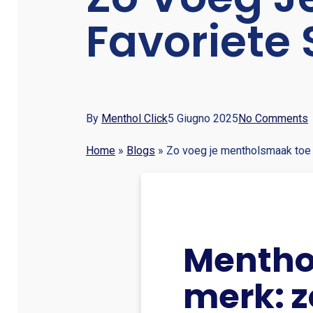
Favoriete 
By
Menthol Click
5 Giugno 2025
No Comments
Home
»
Blogs
»
Zo voeg je mentholsmaak toe a
Menthol
merk: z