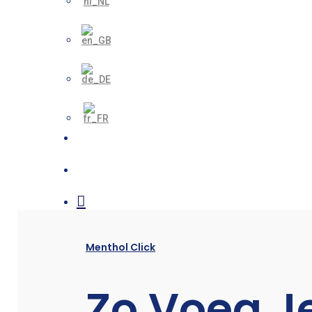
search
account
Menthol Click
Zo Voeg J