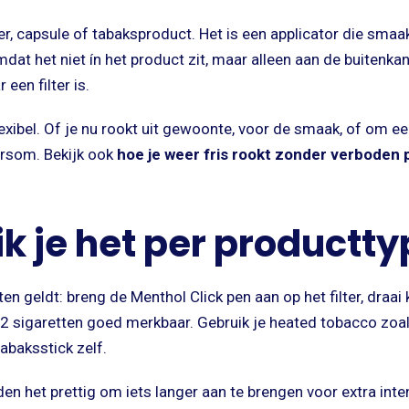
ter, capsule of tabaksproduct. Het is een applicator die smaak
at het niet ín het product zit, maar alleen aan de buitenkan
een filter is.
lexibel. Of je nu rookt uit gewoonte, voor de smaak, of om e
ersom. Bekijk ook
hoe je weer fris rookt zonder verboden
k je het per productt
en geldt: breng de Menthol Click pen aan op het filter, draai k
t 2 sigaretten goed merkbaar. Gebruik je heated tobacco zoa
tabaksstick zelf.
n het prettig om iets langer aan te brengen voor extra inten