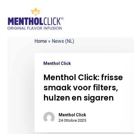
Skip
to
main
content
Home
»
News (NL)
Hit enter to search or ESC to close
Menthol Click
Menthol Click: frisse
smaak voor filters,
hulzen en sigaren
Menthol Click
24 Ottobre 2025