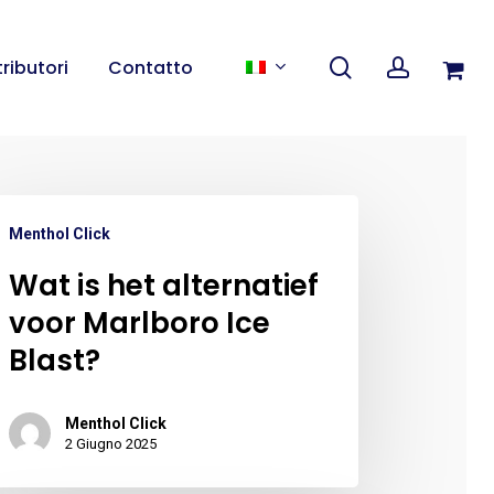
Close
search
account
Cart
tributori
Contatto
Menthol Click
Wat is het alternatief
voor Marlboro Ice
Blast?
Menthol Click
2 Giugno 2025