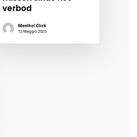
verbod
Menthol Click
12 Maggio 2025
sun prodotto nel carrello.
Go To Shop