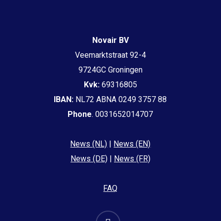
Novair BV
Veemarktstraat 92-4
9724GC Groningen
Kvk:
69316805
IBAN:
NL72 ABNA 0249 3757 88
Phone
. 0031652014707
News (NL)
|
News (EN)
News (DE)
|
News (FR)
FAQ
email