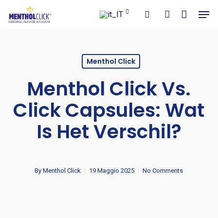
Close
Carrello
Skip
Men
Cart
to
search
account
main
content
Menthol Click
Menthol Click Vs.
Click Capsules: Wat
Is Het Verschil?
By
Menthol Click
19 Maggio 2025
No Comments