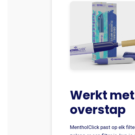
Werkt met
overstap
MentholClick past op elk filt