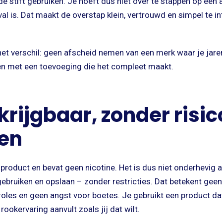
e de stift gebruiken. Je hoeft dus niet over te stappen op een 
val is. Dat maakt de overstap klein, vertrouwd en simpel te in
t het verschil: geen afscheid nemen van een merk waar je jar
n met een toevoeging die het compleet maakt.
rijgbaar, zonder risic
en
product en bevat geen nicotine. Het is dus niet onderhevig 
bruiken en opslaan – zonder restricties. Dat betekent geen
les en geen angst voor boetes. Je gebruikt een product dat 
 rookervaring aanvult zoals jij dat wilt.