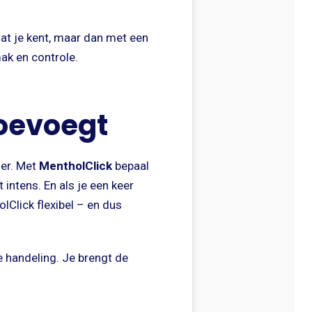
 wat je kent, maar dan met een
ak en controle.
toevoegt
der. Met
MentholClick
bepaal
 intens. En als je een keer
lClick flexibel – en dus
e handeling. Je brengt de