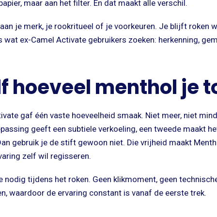
papier, maar aan het filter. En dat maakt alle verschil.
aan je merk, je rookritueel of je voorkeuren. Je blijft roken
es wat ex-Camel Activate gebruikers zoeken: herkenning, gem
elf hoeveel menthol je 
ivate gaf één vaste hoeveelheid smaak. Niet meer, niet min
oepassing geeft een subtiele verkoeling, een tweede maakt het
n gebruik je de stift gewoon niet. Die vrijheid maakt Mentho
varing zelf wil regisseren.
ie nodig tijdens het roken. Geen klikmoment, geen technisch
, waardoor de ervaring constant is vanaf de eerste trek.