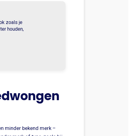
k zoals je
lter houden,
gedwongen
 een minder bekend merk –