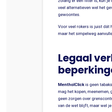
zolang er een filter is, kun j
veel alternatieven wel het ge
gewoontes.
Voor veel rokers is juist dá
maar het simpelweg aanvulle
Legaal verk
beperking
MentholClick
is geen tabaks
mag het kopen, meenemen, ge
geen zorgen over grenscontro
van de wet blijft, maar wel je