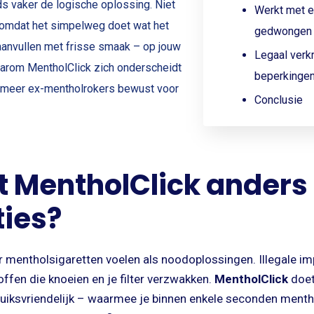
ds vaker de logische oplossing. Niet
Werkt met e
 omdat het simpelweg doet wat het
gedwongen 
anvullen met frisse smaak – op jouw
Legaal verkr
waarom MentholClick zich onderscheidt
beperkinge
 meer ex-mentholrokers bewust voor
Conclusie
 MentholClick anders
ties?
 mentholsigaretten voelen als noodoplossingen. Illegale imp
offen die knoeien en je filter verzwakken.
MentholClick
doet 
uiksvriendelijk – waarmee je binnen enkele seconden mentho