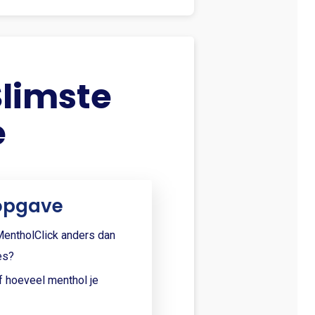
limste
e
opgave
entholClick anders dan
es?
f hoeveel menthol je