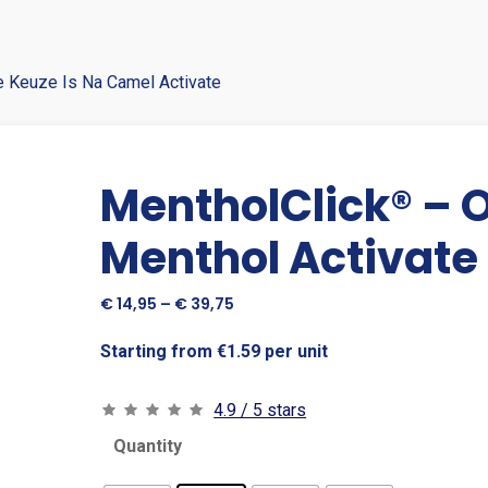
 Keuze Is Na Camel Activate
MentholClick® – O
Menthol Activate
Price
€
14,95
–
€
39,75
range:
€ 14,95
Starting from €1.59 per unit
through
€ 39,75
4.9 / 5 stars
Quantity