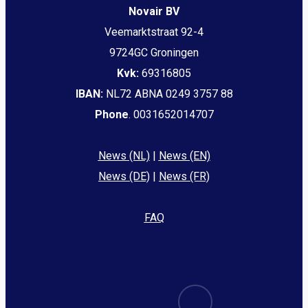
Novair BV
Veemarktstraat 92-4
9724GC Groningen
Kvk:
69316805
IBAN:
NL72 ABNA 0249 3757 88
Phone
. 0031652014707
News (NL)
|
News (EN)
News (DE)
|
News (FR)
FAQ
email